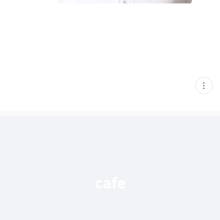
현
재
게
시
글
추
가
기
능
열
기