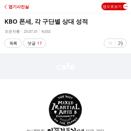
C
엽기사진실
앱으로보기
A
KBO 폰세, 각 구단별 상대 성적
F
작
작
조
조운자룡
25.07.31
9,032
성
성
회
E
자
시
수
글
가
글
목록
댓글
17
가
간
자
자
크
크
기
기
크
작
게
게