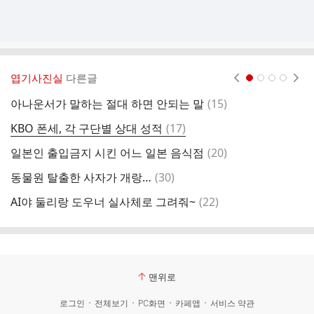
엽기사진실
다른글
현재페이지 1
2
3
4
댓
아나운서가 말하는 절대 하면 안되는 말
(
15
)
오
글
댓
KBO 폰세, 각 구단별 상대 성적
(
17
)
학
글
댓
일본인 출입금지 시킨 어느 일본 음식점
(
20
)
의
글
댓
동물원 탈출한 사자가 개랑…
(
30
)
섬
글
댓
AI야 둘리랑 도우너 실사체로 그려줘~
(
22
)
쿠
글
맨위로
로그인
전체보기
PC화면
카페앱
서비스 약관