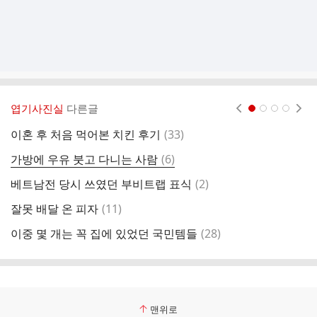
엽기사진실
다른글
현재페이지 1
2
3
4
댓
이혼 후 처음 먹어본 치킨 후기
(
33
)
델
글
댓
가방에 우유 붓고 다니는 사람
(
6
)
1
글
댓
베트남전 당시 쓰였던 부비트랩 표식
(
2
)
알
글
댓
잘못 배달 온 피자
(
11
)
일
글
댓
이중 몇 개는 꼭 집에 있었던 국민템들
(
28
)
베
글
맨위로