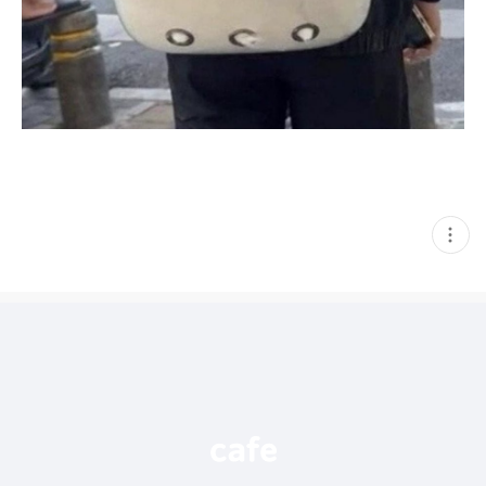
현
재
게
시
글
추
가
기
능
열
기