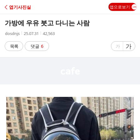
C
엽기사진실
앱으로보기
A
가방에 우유 붓고 다니는 사람
F
작
작
조
dosdnjs
25.07.31
42,563
성
성
회
E
자
시
수
글
가
글
목록
댓글
6
가
간
자
자
크
크
기
기
크
작
게
게