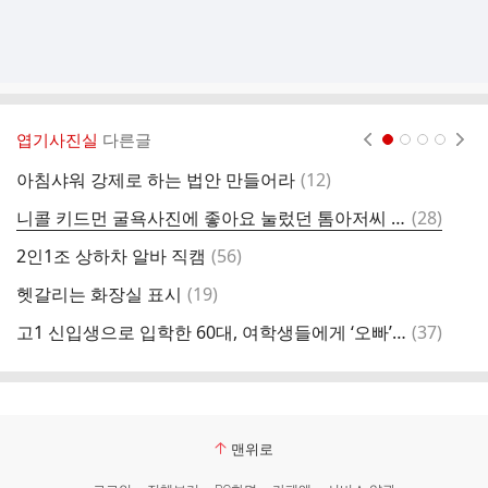
엽기사진실
다른글
현재페이지 1
2
3
4
댓
아침샤워 강제로 하는 법안 만들어라
(
12
)
글
댓
니콜 키드먼 굴욕사진에 좋아요 눌렀던 톰아저씨 여자친구
(
28
)
글
댓
2인1조 상하차 알바 직캠
(
56
)
냄
글
댓
헷갈리는 화장실 표시
(
19
)
가
글
댓
고1 신입생으로 입학한 60대, 여학생들에게 ‘오빠’라 부르라 요구…
(
37
)
7
글
맨위로