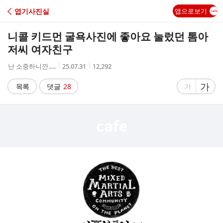
C
엽기사진실
앱으로보기
A
니콜 키드먼 굴욕사진에 좋아요 눌렀던 톰아
F
저씨 여자친구
작
작
조
난 소중하니깐.....
25.07.31
12,292
E
성
성
회
자
시
수
글
가
글
목록
댓글
28
가
간
자
자
크
크
기
기
크
작
게
게