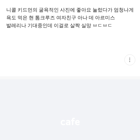
니콜 키드먼의 굴욕적인 사진에 좋아요 눌렀다가 엄청나게
욕도 먹은 현 톰크루즈 여자친구 아나 데 아르미스
발레리나 기대중인데 이걸로 살짝 실망 ㅂㄷㅂㄷ
현
재
게
시
글
추
가
기
능
열
기