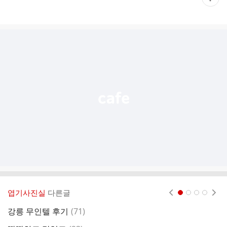
재
게
시
글
추
가
기
능
열
기
엽기사진실
다른글
현재페이지 1
2
3
4
댓
강릉 무인텔 후기
(
71
)
오
글