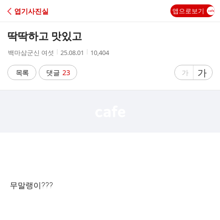
C
엽기사진실
앱으로보기
A
딱딱하고 맛있고
F
작
작
조
백마삼군신 여섯
25.08.01
10,404
성
성
회
E
자
시
수
글
가
글
목록
댓글
23
가
간
자
자
크
크
기
기
크
작
게
게
무말랭이???