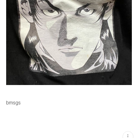
bmsgs
현