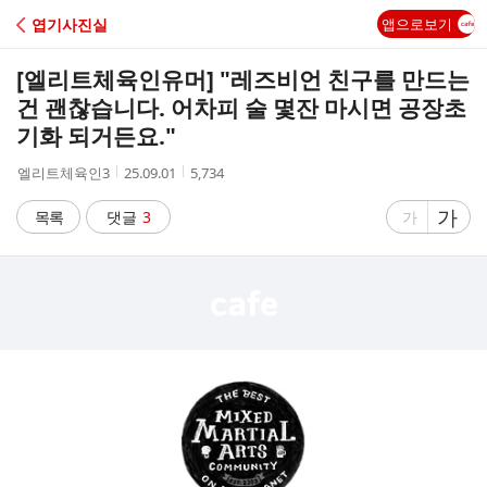
C
엽기사진실
앱으로보기
A
[엘리트체육인유머] "레즈비언 친구를 만드는
F
건 괜찮습니다. 어차피 술 몇잔 마시면 공장초
기화 되거든요."
E
작
작
조
엘리트체육인3
25.09.01
5,734
성
성
회
자
시
수
글
가
글
목록
댓글
3
가
간
자
자
크
크
기
기
크
작
게
게