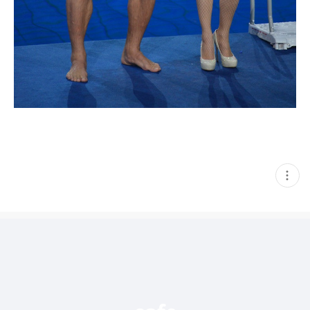
현
재
게
시
글
추
가
기
능
열
기