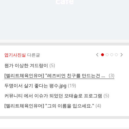
엽기사진실
다른글
현재페이지 1
2
3
4
댓
뭔가 이상한 겨드랑이
(
5
)
글
댓
[엘리트체육인유머] "레즈비언 친구를 만드는건 괜찮습니다. 어차피 술 몇잔 마시면 공장초기화 되거든요."
(
3
)
나
글
댓
두명이서 살기 좋다는 평수.jpg
(
19
)
민
글
댓
커뮤니티 에서 이슈가 되었던 모태솔로 프로그램
(
5
)
글
댓
[엘리트체육인유머] "그의 이름을 입으세요."
(
4
)
뭔
글