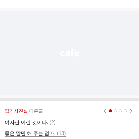
게
시
글
추
가
기
능
열
기
엽기사진실
다른글
현재페이지 1
2
3
4
댓
여자란 이런 것이다.
(
2
)
북
글
댓
좋은 말만 해 주는 엄마.
(
13
)
퀄
글