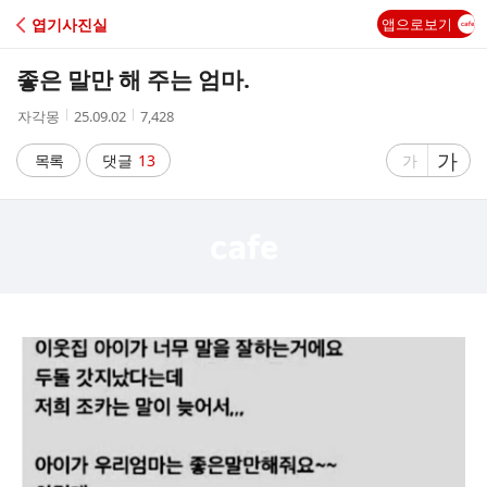
C
엽기사진실
앱으로보기
A
좋은 말만 해 주는 엄마.
F
작
작
조
자각몽
25.09.02
7,428
성
성
회
E
자
시
수
글
가
글
목록
댓글
13
가
간
자
자
크
크
기
기
크
작
게
게