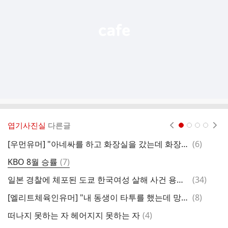
기
엽기사진실
다른글
현재페이지 1
2
3
4
댓
[우먼유머] "아네싸를 하고 화장실을 갔는데 화장실 등이 눈부셔서 재채기가 나왔을때"
(
6
)
이
글
댓
KBO 8월 승률
(
7
)
어
글
댓
일본 경찰에 체포된 도쿄 한국여성 살해 사건 용의자
(
34
)
과
글
댓
[엘리트체육인유머] "내 동생이 타투를 했는데 망한거 같다.."
(
8
)
세
글
댓
떠나지 못하는 자 헤어지지 못하는 자
(
4
)
소
글