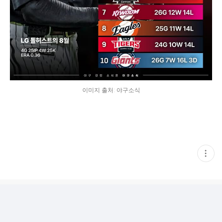
이미지 출처: 야구소식
현
재
게
시
글
추
가
기
능
열