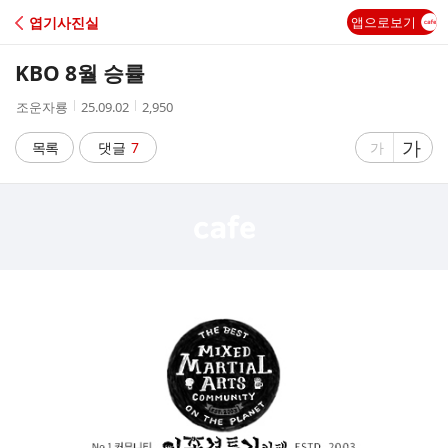
C
엽기사진실
앱으로보기
A
KBO 8월 승률
F
작
작
조
조운자룡
25.09.02
2,950
성
성
회
E
자
시
수
글
가
글
목록
댓글
7
가
간
자
자
크
크
기
기
크
작
게
게