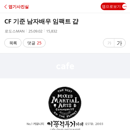
C
엽기사진실
앱으로보기
A
CF 기준 남자배우 임팩트 걉
F
작
작
조
로도스MAN
25.09.02
15,832
성
성
회
E
자
시
수
글
가
글
목록
댓글
25
가
간
자
자
크
크
기
기
크
작
게
게