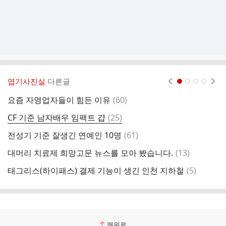
엽기사진실
다른글
현재페이지 1
2
3
4
댓
요즘 자영업자들이 힘든 이유
(
60
)
글
댓
CF 기준 남자배우 임팩트 걉
(
25
)
엔
글
댓
전성기 기준 잘생긴 연예인 10명
(
61
)
대
글
댓
대머리 치료제 희망고문 뉴스를 모아 봤습니다.
(
13
)
갑
글
댓
태그리스(하이패스) 결제 기능이 생긴 인천 지하철
(
5
)
일
글
맨위로