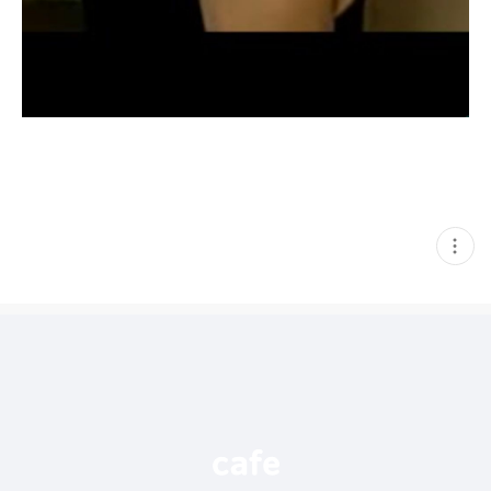
현
재
게
시
글
추
가
기
능
열
기