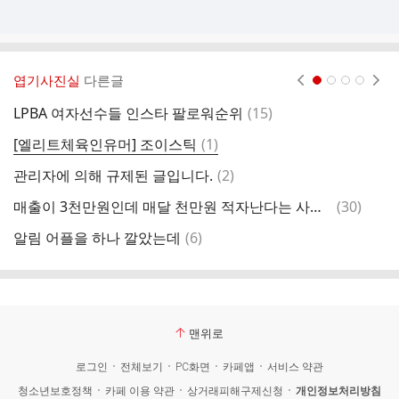
엽기사진실
다른글
현재페이지 1
2
3
4
댓
LPBA 여자선수들 인스타 팔로워순위
(
15
)
매
글
댓
[엘리트체육인유머] 조이스틱
(
1
)
얼
글
댓
관리자에 의해 규제된 글입니다.
(
2
)
공
글
댓
매출이 3천만원인데 매달 천만원 적자난다는 사장님.jpg
(
30
)
탑
글
댓
알림 어플을 하나 깔았는데
(
6
)
그
글
맨위로
로그인
전체보기
PC화면
카페앱
서비스 약관
청소년보호정책
카페 이용 약관
상거래피해구제신청
개인정보처리방침