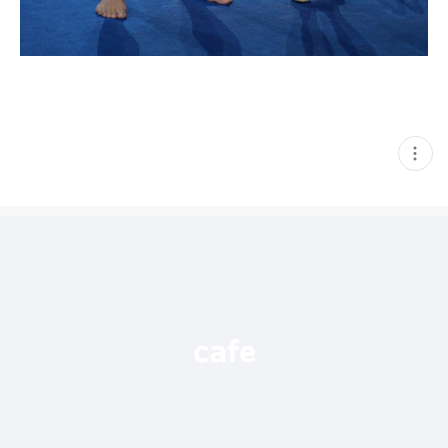
현
재
게
시
글
추
가
기
능
열
기