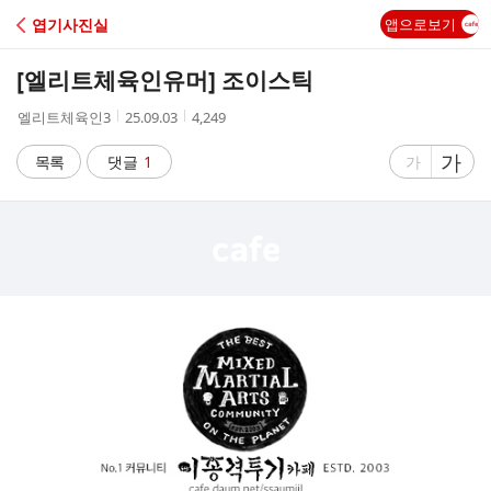
C
엽기사진실
앱으로보기
A
[엘리트체육인유머] 조이스틱
F
작
작
조
엘리트체육인3
25.09.03
4,249
성
성
회
E
자
시
수
글
가
글
목록
댓글
1
가
간
자
자
크
크
기
기
크
작
게
게