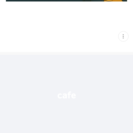
현
재
게
시
글
추
가
기
능
열
기