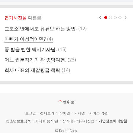
엽기사진실
다른글
현재페이지 1
2
3
4
댓
교도소 안에서도 유튜브 하는 방법.
(
12
)
부
글
댓
아빠가 이성적이면?
(
4
)
마
글
댓
똥 밟을 뻔한 택시기사님.
(
15
)
올
글
댓
어느 웹툰작가의 괌 좃망여행.
(
23
)
움
글
댓
회사 대표의 제갈량급 책략
(
14
)
하
글
맨위로
로그인
전체보기
PC화면
카페앱
서비스 약관
청소년보호정책
카페 이용 약관
상거래피해구제신청
개인정보처리방침
©
Daum Corp.