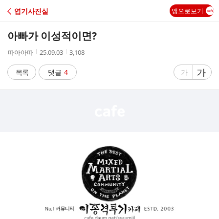
C
엽기사진실
앱으로보기
A
아빠가 이성적이면?
F
작
작
조
따아아따
25.09.03
3,108
성
성
회
E
자
시
수
글
가
글
목록
댓글
4
가
간
자
자
크
크
기
기
크
작
게
게