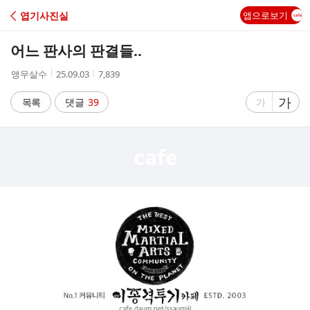
C
엽기사진실
앱으로보기
A
어느 판사의 판결들..
F
작
작
조
앵무살수
25.09.03
7,839
성
성
회
E
자
시
수
글
가
글
목록
댓글
39
가
간
자
자
크
크
기
기
크
작
게
게