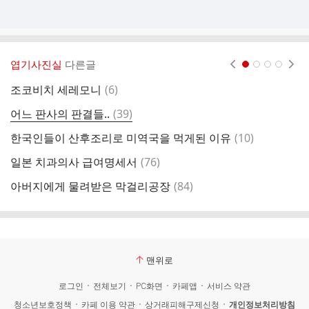
엽기사진실
다른글
현재페이지 1
2
3
4
댓
조코비치 세레모니
(
6
)
생
글
댓
어느 판사의 판결들..
(
39
)
N
글
댓
한국인들이 산후조리로 미역국을 먹게된 이유
(
10
)
미
글
댓
일본 치과의사 급여명세서
(
76
)
일
글
댓
아버지에게 물려받은 막걸리공장
(
84
)
경
글
맨위로
로그인
전체보기
PC화면
카페앱
서비스 약관
청소년보호정책
카페 이용 약관
상거래피해구제신청
개인정보처리방침