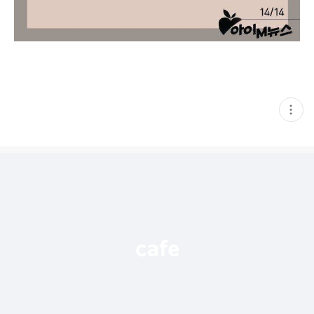
현
재
게
시
글
추
가
기
능
열
기