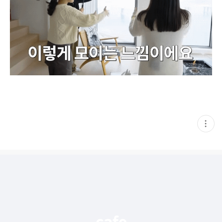
현
재
게
시
글
추
가
기
능
열
기