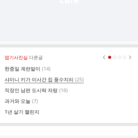
엽기사진실
다른글
현재페이지 1
2
3
4
댓
한중일 계란말이
(
14
)
미
글
댓
샤이니 키가 이사간 집 풍수지리
(
25
)
오
글
댓
직장인 남편 도시락 자랑
(
16
)
지
글
댓
과거와 오늘
(
7
)
글
1년 살기 챌린지
남