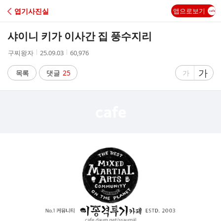
C
엽기사진실
앱으로보기
A
샤이니 키가 이사간 집 풍수지리
F
작
작
조
구찌왕자
25.09.03
60,976
성
성
회
E
자
시
수
글
가
글
목록
댓글
25
가
간
자
자
크
크
기
기
크
작
게
게