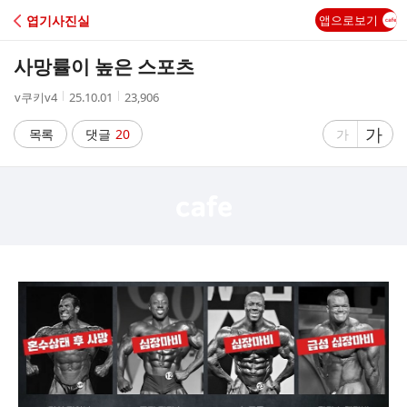
C
엽기사진실
앱으로보기
A
사망률이 높은 스포츠
F
작
작
조
v쿠키v4
25.10.01
23,906
성
성
회
E
자
시
수
글
가
글
목록
댓글
20
가
간
자
자
크
크
기
기
크
작
게
게