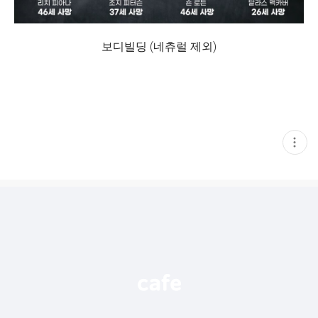
보디빌딩 (네츄럴 제외)
현
재
게
시
글
추
가
기
능
열
기