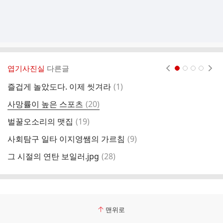
엽기사진실
다른글
현재페이지 1
2
3
4
댓
즐겁게 놀았도다. 이제 씻겨라
(
1
)
새
글
댓
사망률이 높은 스포츠
(
20
)
글
댓
벌꿀오소리의 맷집
(
19
)
■
글
댓
사회탐구 일타 이지영쌤의 가르침
(
9
)
일
글
댓
그 시절의 연탄 보일러.jpg
(
28
)
인
글
맨위로