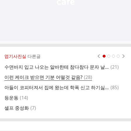
엽기사진실
다른글
현재페이지 1
2
3
4
댓
수면바지 입고 나오는 알바한테 참다참다 문자 날린 사장
(
21
)
글
댓
이런 케이크 받으면 기분 어떨것 같음?
(
28
)
글
댓
아들이 코피터져서 집에 왔는데 학폭 신고 하기싫은 아버지…JPG
(
85
)
글
댓
등운동
(
14
)
이
글
댓
셀프 중성화
(
7
)
2
글