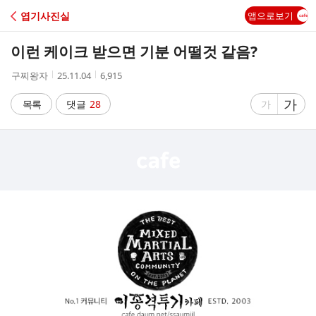
C
엽기사진실
앱으로보기
A
이런 케이크 받으면 기분 어떨것 같음?
F
작
작
조
구찌왕자
25.11.04
6,915
성
성
회
E
자
시
수
글
가
글
목록
댓글
28
가
간
자
자
크
크
기
기
크
작
게
게