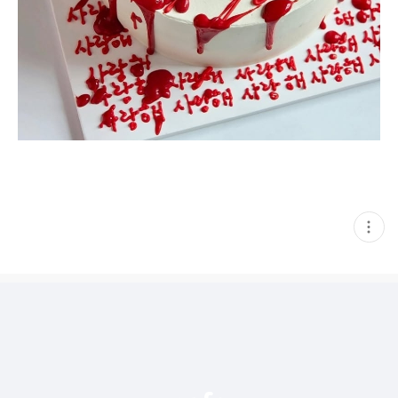
현
재
게
시
글
추
가
기
능
열
기