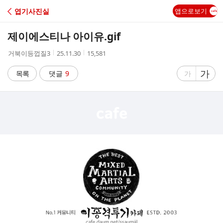
C
엽기사진실
앱으로보기
A
제이에스티나 아이유.gif
F
작
작
조
거북이등껍질3
25.11.30
15,581
성
성
회
E
자
시
수
글
가
글
목록
댓글
9
가
간
자
자
크
크
기
기
크
작
게
게