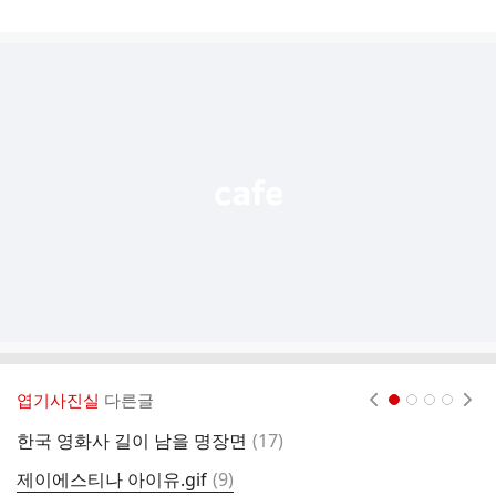
게
시
글
추
가
기
능
열
기
엽기사진실
다른글
현재페이지 1
2
3
4
댓
한국 영화사 길이 남을 명장면
(
17
)
충
글
댓
제이에스티나 아이유.gif
(
9
)