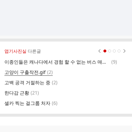
엽기사진실
다른글
현재페이지 1
2
3
4
댓
이종인들은 캐나다에서 경험 할 수 없는 버스 매너라고
(
9
)
배
글
댓
고양이 구출작전.gif
(
2
)
N
글
댓
고백 공격 거절하는 중
(
2
)
지
글
댓
한다감 근황
(
21
)
동
글
댓
셀카 찍는 걸그룹 처자
(
6
)
N
글