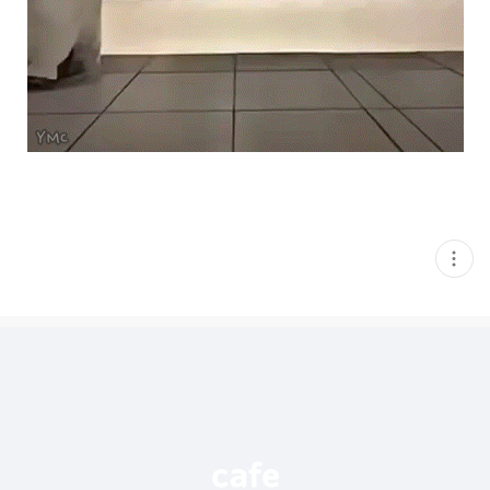
현
재
게
시
글
추
가
기
능
열
기