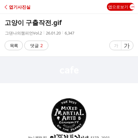
C
엽기사진실
앱으로보기
A
고양이 구출작전.gif
F
작
작
조
그댄나의챔피언Vol.2
26.01.20
6,347
성
성
회
E
자
시
수
글
가
글
목록
댓글
2
가
간
자
자
크
크
기
기
크
작
게
게