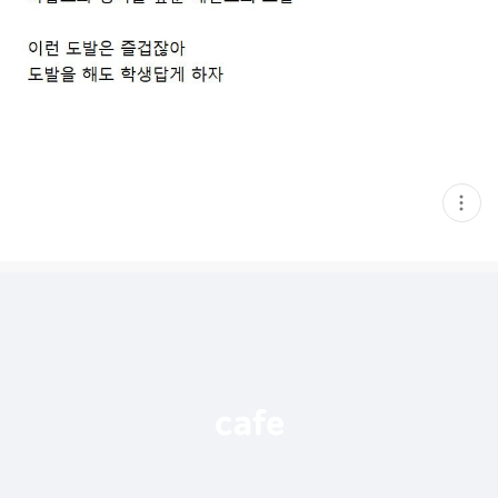
현
재
게
시
글
추
가
기
능
열
기