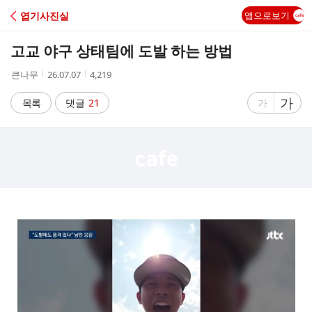
C
엽기사진실
앱으로보기
A
고교 야구 상태팀에 도발 하는 방법
F
작
작
조
큰나무
26.07.07
4,219
성
성
회
E
자
시
수
글
가
글
목록
댓글
21
가
간
자
자
크
크
기
기
크
작
게
게