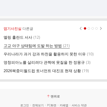
엽기사진실
다른글
현재페이지 1
2
3
4
댓
엘링 홀란드 서사
(
12
)
글
댓
고교 야구 상태팀에 도발 하는 방법
(
21
)
“
글
댓
우리나라가 과거 강과 하천을 활용하지 못한 이유
(
10
)
글
댓
영창피아노를 살리려다 관짝에 못질을 한 정몽규
(
3
)
[
글
댓
2026북중미월드컵 토너먼트 대진표 현재 상황
(
19
)
자
글
맨위로
로그인
전체보기
PC화면
카페앱
서비스 약관