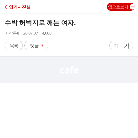
C
엽기사진실
앱으로보기
A
수박 허벅지로 깨는 여자.
F
작
작
조
자각몽8
26.07.07
4,688
성
성
회
E
자
시
수
글
가
글
목록
댓글
9
가
간
자
자
크
크
기
기
크
작
게
게