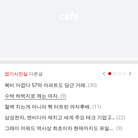
기
엽기사진실
다른글
현재페이지 1
2
3
4
댓
복비 아깝다 57억 아파트도 당근 거래.
(
30
)
올
글
댓
수박 허벅지로 깨는 여자.
(
9
)
일
글
댓
철벽 치는게 아니라 핵 터트린 여자후배.
(
11
)
?
글
댓
삼성전자, 엔비디아 제치고 세계 주요 테크 기업 2분기 영업이익 1위 달성.jpg
(
22
)
글
댓
그래미 어워드 역사상 최초이자 현재까지도 유일한 수상 취소된 곡
(
9
)
요
글