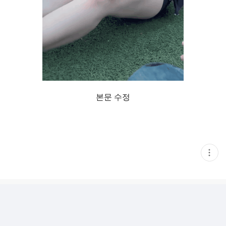
본문 수정
현
재
게
시
글
추
가
기
능
열