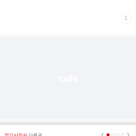
현
재
게
시
글
추
가
기
능
열
기
엽기사진실
다른글
현재페이지 1
2
3
4