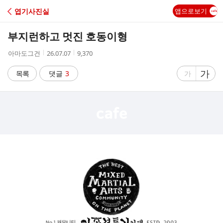
C
엽기사진실
앱으로보기
A
부지런하고 멋진 호동이형
F
작
작
조
아마도그건
26.07.07
9,370
성
성
회
E
자
시
수
글
가
글
목록
댓글
3
가
간
자
자
크
크
기
기
크
작
게
게