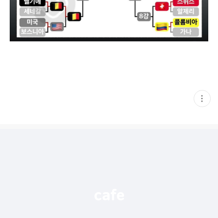
현
재
게
시
글
추
가
기
능
열
기