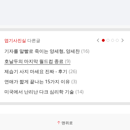
엽기사진실
다른글
현재페이지 1
2
3
4
댓
기자를 말빨로 죽이는 양세형, 양세찬
(
16
)
2
글
댓
호날두의 마지막 월드컵 종료
(
9
)
당
글
댓
제습기 사지 마세요 진짜 - 후기
(
26
)
유
글
댓
연애가 짧게 끝나는 15가지 이유
(
3
)
7
글
댓
미국에서 난리난 다크 심리학 기술
(
14
)
패
글
맨위로