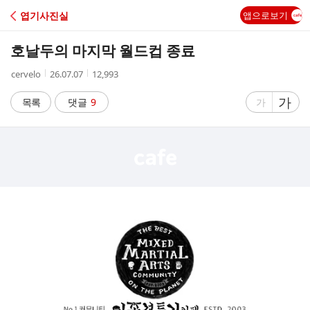
C
엽기사진실
앱으로보기
A
호날두의 마지막 월드컵 종료
F
작
작
조
cervelo
26.07.07
12,993
성
성
회
E
자
시
수
글
가
글
목록
댓글
9
가
간
자
자
크
크
기
기
크
작
게
게