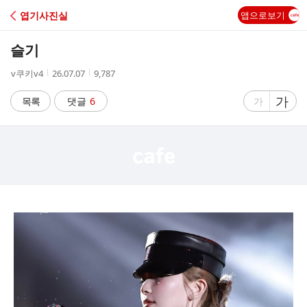
C
엽기사진실
앱으로보기
A
슬기
F
작
작
조
v쿠키v4
26.07.07
9,787
성
성
회
E
자
시
수
글
가
글
목록
댓글
6
가
간
자
자
크
크
기
기
크
작
게
게