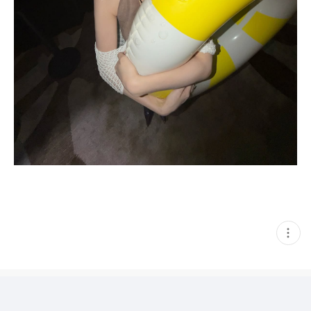
현
재
게
시
글
추
가
기