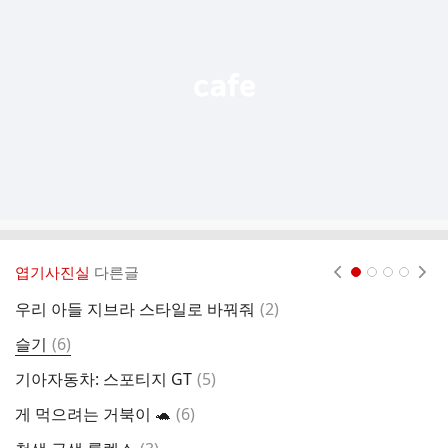
능
열
기
엽기사진실
다른글
현재페이지 1
2
3
4
댓
우리 아들 지브라 스타일로 바꿔줘
(
2
)
글
댓
슬기
(
6
)
죄
글
댓
기아자동차: 스포티지 GT
(
5
)
영
글
댓
게 먹으려는 거북이 🐢
(
6
)
아
글