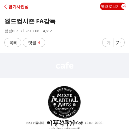
C
엽기사진실
앱으로보기
A
월드컵시즌 FA감독
F
작
작
조
럼텀터거3
26.07.08
4,612
성
성
회
E
자
시
수
글
가
글
목록
댓글
4
가
간
자
자
크
크
기
기
크
작
게
게