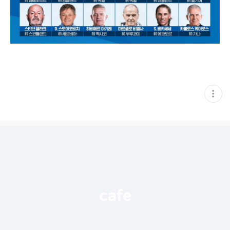
현
재
게
시
글
추
가
기
능
열
기