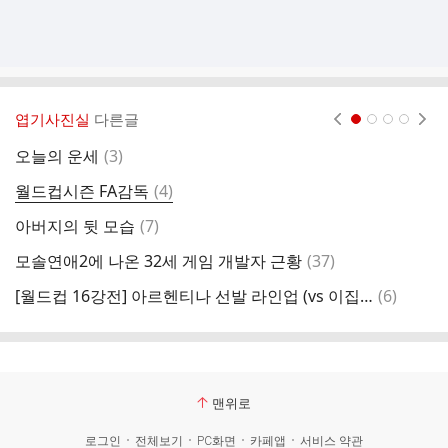
엽기사진실
다른글
현재페이지 1
2
3
4
댓
오늘의 운세
(
3
)
트
글
댓
월드컵시즌 FA감독
(
4
)
여
글
댓
아버지의 뒷 모습
(
7
)
글
댓
모솔연애2에 나온 32세 게임 개발자 근황
(
37
)
T
글
댓
[월드컵 16강전] 아르헨티나 선발 라인업 (vs 이집트)
(
6
)
오
글
맨위로
로그인
전체보기
PC화면
카페앱
서비스 약관