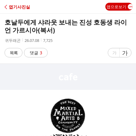
C
엽기사진실
앱으로보기
A
호날두에게 샤라웃 보내는 진성 호동생 라이
F
언 가르시아(복서)
작
작
조
귀두래곤
26.07.08
7,725
E
성
성
회
자
시
수
글
가
글
목록
댓글
3
가
간
자
자
크
크
기
기
크
작
게
게