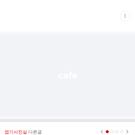
현
재
게
시
글
추
가
기
능
열
기
엽기사진실
다른글
현재페이지 1
2
3
4