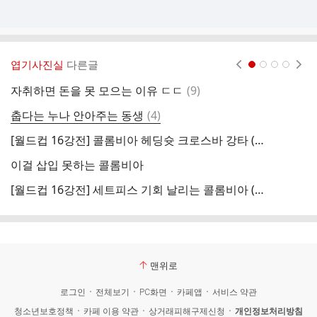
엽기사진실
다른글
현재페이지 1
2
3
4
댓
자취하면 돈을 못 모으는 이유 ㄷㄷ
(
9
)
벗
글
댓
춥다는 누나 안아주는 동생
(
4
)
[
글
[월드컵 16강전] 콜롬비아 헤딩슛 크로스바 강타 (vs 스위스)
이걸 삽입 못하는 콜롬비아
너
[월드컵 16강전] 세트피스 기회 날리는 콜롬비아 (vs 스위스)
페
맨위로
로그인
전체보기
PC화면
카페앱
서비스 약관
청소년보호정책
카페 이용 약관
상거래피해구제신청
개인정보처리방침