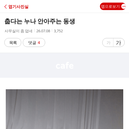
C
엽기사진실
앱으로보기
A
춥다는 누나 안아주는 동생
F
작
작
조
사무실이 좀 덥네
26.07.08
3,752
성
성
회
E
자
시
수
글
가
글
목록
댓글
4
가
간
자
자
크
크
기
기
크
작
게
게