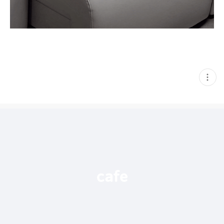
현
재
게
시
글
추
가
기
능
열
기