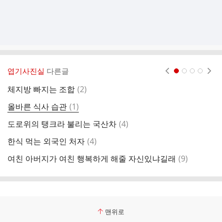
엽기사진실
다른글
현재페이지 1
2
3
4
댓
체지방 빠지는 조합
(
2
)
[
글
댓
올바른 식사 습관
(
1
)
글
댓
도로위의 탱크라 불리는 국산차
(
4
)
콜
글
댓
한식 먹는 외국인 처자
(
4
)
퇴
글
댓
여친 아버지가 여친 행복하게 해줄 자신있냐길래
(
9
)
강
글
맨위로