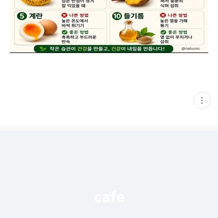
현
재
게
시
글
추
가
기
능
열
기