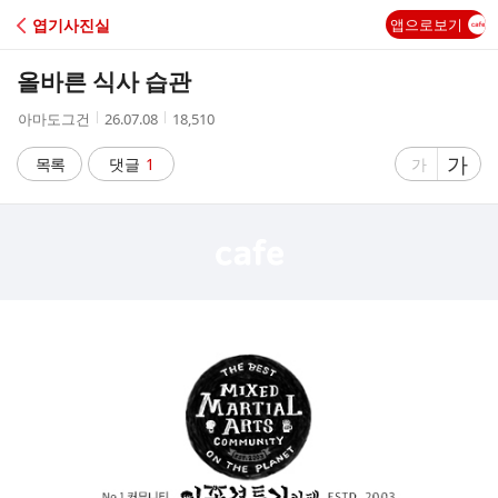
C
엽기사진실
앱으로보기
A
올바른 식사 습관
F
작
작
조
아마도그건
26.07.08
18,510
성
성
회
E
자
시
수
글
가
글
목록
댓글
1
가
간
자
자
크
크
기
기
크
작
게
게