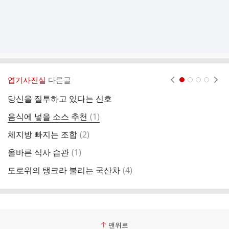
엽기사진실
다른글
현재페이지 1
2
3
4
당신을 질투하고 있다는 신호
한
댓
음식에 넣을 소스 추천
(
1
)
여
글
댓
체지방 빠지는 조합
(
2
)
[
글
댓
올바른 식사 습관
(
1
)
글
댓
도로위의 탱크라 불리는 국산차
(
4
)
콜
글
맨위로