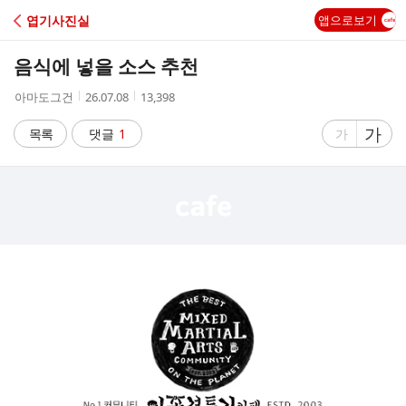
C
엽기사진실
앱으로보기
A
음식에 넣을 소스 추천
F
작
작
조
아마도그건
26.07.08
13,398
성
성
회
E
자
시
수
글
가
글
목록
댓글
1
가
간
자
자
크
크
기
기
크
작
게
게