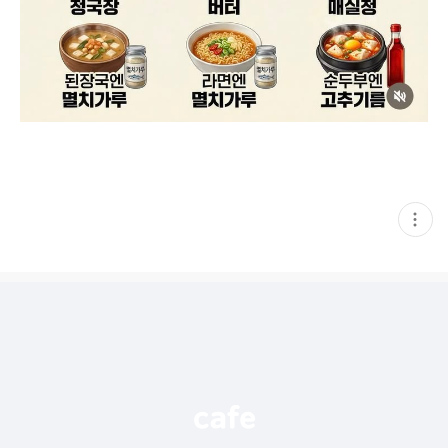
현
재
게
시
글
추
가
기
능
열
기