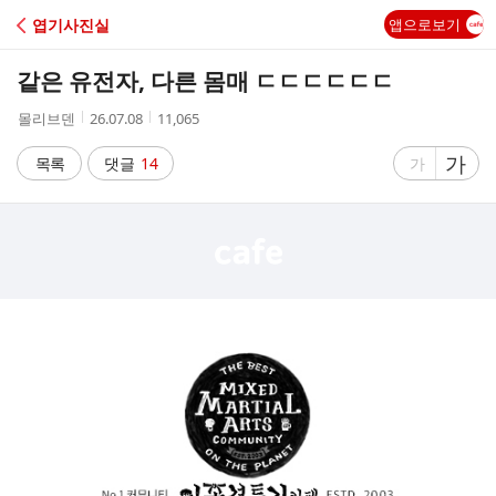
C
엽기사진실
앱으로보기
A
같은 유전자, 다른 몸매 ㄷㄷㄷㄷㄷㄷ
F
작
작
조
몰리브덴
26.07.08
11,065
성
성
회
E
자
시
수
글
가
글
목록
댓글
14
가
간
자
자
크
크
기
기
크
작
게
게