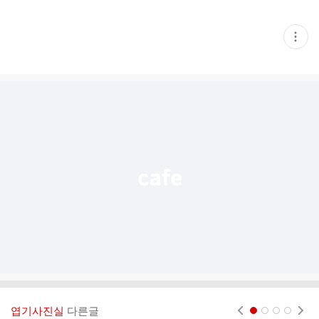
현
재
게
시
글
추
가
기
능
열
기
엽기사진실
다른글
현재페이지 1
2
3
4