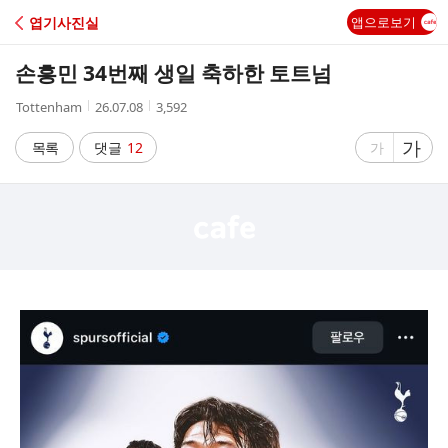
C
엽기사진실
앱으로보기
A
손흥민 34번째 생일 축하한 토트넘
F
작
작
조
Tottenham
26.07.08
3,592
성
성
회
E
자
시
수
글
가
글
목록
댓글
12
가
간
자
자
크
크
기
기
크
작
게
게