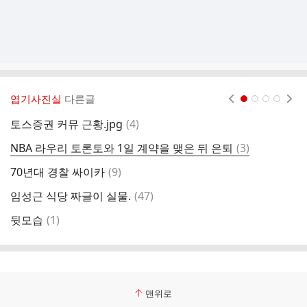
엽기사진실
다른글
현재페이지 1
2
3
4
댓
토스증권 커뮤 근황.jpg
(
4
)
애
글
댓
NBA 라우리 토론토와 1일 계약을 맺은 뒤 은퇴
(
3
)
남
글
댓
70년대 경찰 싸이카
(
9
)
글
댓
임성근 식당 짜글이 실물.
(
47
)
건
글
댓
뒷모습
(
1
)
조
글
맨위로