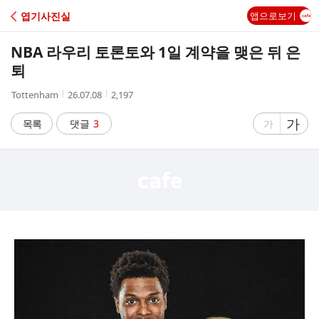
C
엽기사진실
앱으로보기
A
NBA 라우리 토론토와 1일 계약을 맺은 뒤 은
F
퇴
작
작
조
Tottenham
26.07.08
2,197
E
성
성
회
자
시
수
글
가
글
목록
댓글
3
가
간
자
자
크
크
기
기
크
작
게
게