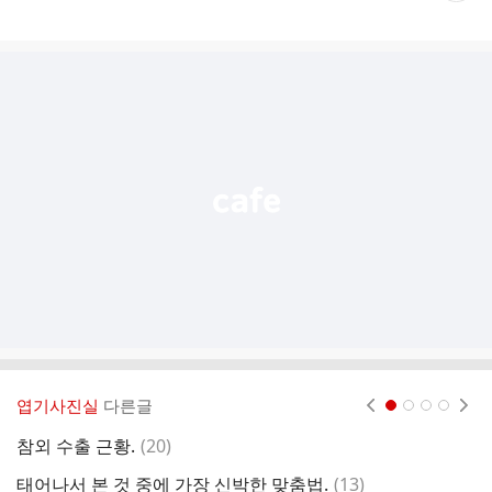
게
시
글
추
가
기
능
열
기
엽기사진실
다른글
현재페이지 1
2
3
4
댓
참외 수출 근황.
(
20
)
안
글
댓
태어나서 본 것 중에 가장 신박한 맞춤법.
(
13
)
의