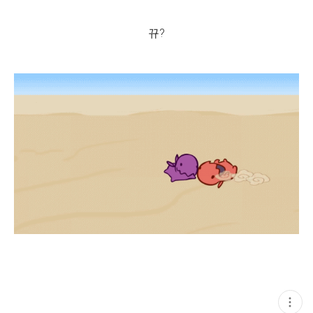
뀨?
현
재