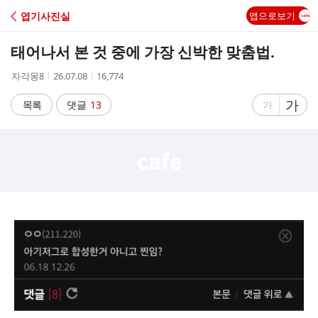
C
엽기사진실
앱으로보기
A
태어나서 본 것 중에 가장 신박한 맞춤법.
F
작
작
조
자각몽8
26.07.08
16,774
성
성
회
E
자
시
수
글
가
글
목록
댓글
13
가
간
자
자
크
크
기
기
크
작
게
게