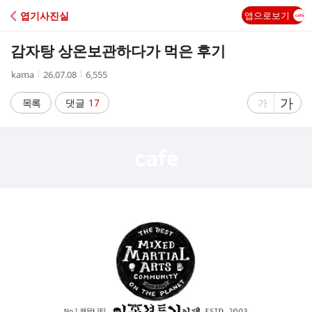
C
엽기사진실
앱으로보기
A
감자탕 상온보관하다가 먹은 후기
F
작
작
조
kama
26.07.08
6,555
성
성
회
E
자
시
수
글
가
글
목록
댓글
17
가
간
자
자
크
크
기
기
크
작
게
게