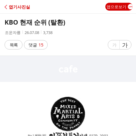
C
엽기사진실
앱으로보기
A
KBO 현재 순위 (탈환)
F
작
작
조
조운자룡
26.07.08
3,738
성
성
회
E
자
시
수
글
가
글
목록
댓글
15
가
간
자
자
크
크
기
기
크
작
게
게