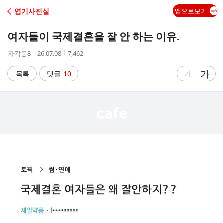
C
엽기사진실
앱으로보기
A
여자들이 국제결혼을 잘 안 하는 이유.
F
작
작
조
자각몽8
26.07.08
7,462
성
성
회
E
자
시
수
글
가
글
목록
댓글
10
가
간
자
자
크
크
기
기
크
작
게
게