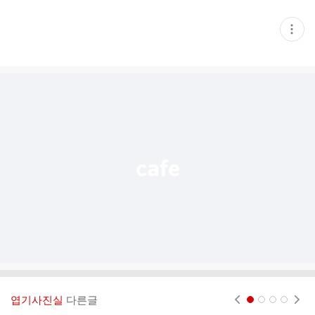
현
재
게
시
글
추
가
기
능
열
기
엽기사진실
다른글
현재페이지 1
2
3
4