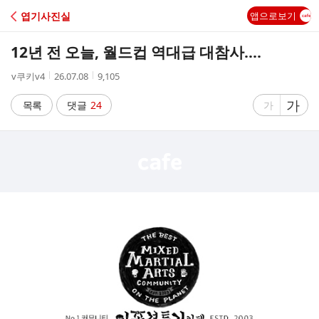
C
엽기사진실
앱으로보기
A
12년 전 오늘, 월드컵 역대급 대참사....
F
작
작
조
v쿠키v4
26.07.08
9,105
성
성
회
E
자
시
수
글
가
글
목록
댓글
24
가
간
자
자
크
크
기
기
크
작
게
게