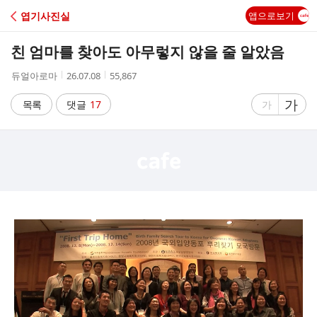
C
엽기사진실
앱으로보기
A
친 엄마를 찾아도 아무렇지 않을 줄 알았음
F
작
작
조
듀얼아로마
26.07.08
55,867
성
성
회
E
자
시
수
글
가
글
목록
댓글
17
가
간
자
자
크
크
기
기
크
작
게
게