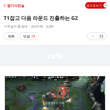
C
엽기사진실
앱으로보기
A
T1잡고 다음 라운드 진출하는 G2
F
작
작
조
사무실이 좀 덥네
26.07.08
3,285
성
성
회
E
자
시
수
글
가
글
목록
댓글
15
가
간
자
자
크
크
기
기
크
작
게
게