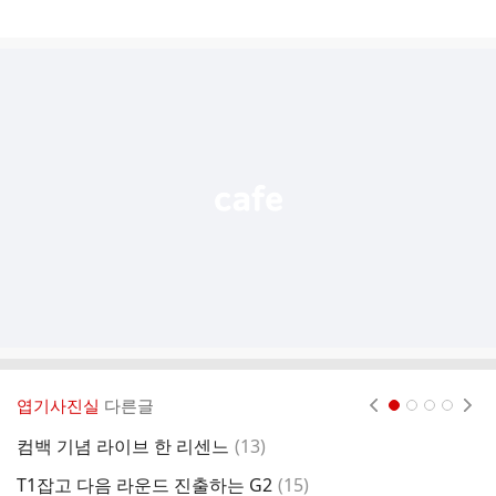
게
시
글
추
가
기
능
열
기
엽기사진실
다른글
현재페이지 1
2
3
4
댓
컴백 기념 라이브 한 리센느
(
13
)
곧
글
댓
T1잡고 다음 라운드 진출하는 G2
(
15
)
신