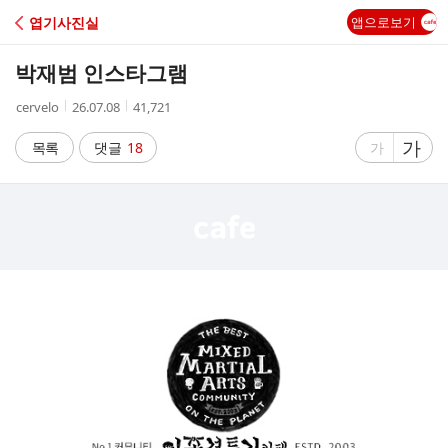
C
엽기사진실
앱으로보기
A
박재범 인스타그램
F
작
작
조
cervelo
26.07.08
41,721
성
성
회
E
자
시
수
글
가
글
목록
댓글
18
가
간
자
자
크
크
기
기
크
작
게
게