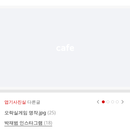
시
글
추
가
기
능
열
기
엽기사진실
다른글
현재페이지 1
2
3
4
댓
오락실게임 명작.jpg
(
25
)
다
글
댓
박재범 인스타그램
(
18
)
배
글