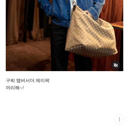
구찌 앰버서더 제이팍
까리해~!
현
재
게