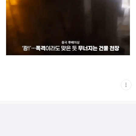
현
재
게
시
글
추
가
기
능
열
기