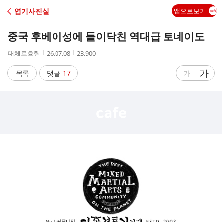
C
엽기사진실
앱으로보기
A
중국 후베이성에 들이닥친 역대급 토네이도
F
작
작
조
대체로흐림
26.07.08
23,900
성
성
회
E
자
시
수
글
가
글
목록
댓글
17
가
간
자
자
크
크
기
기
크
작
게
게