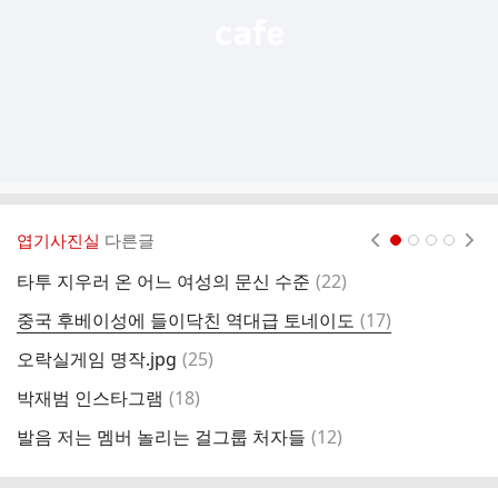
엽기사진실
다른글
현재페이지 1
2
3
4
댓
타투 지우러 온 어느 여성의 문신 수준
(
22
)
아
글
댓
중국 후베이성에 들이닥친 역대급 토네이도
(
17
)
글
댓
오락실게임 명작.jpg
(
25
)
다
글
댓
박재범 인스타그램
(
18
)
배
글
댓
발음 저는 멤버 놀리는 걸그룹 처자들
(
12
)
5
글