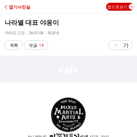
C
엽기사진실
앱으로보기
A
나라별 대표 야옹이
F
작
작
조
아마도그건
26.07.08
30,810
성
성
회
E
자
시
수
글
가
글
목록
댓글
13
가
간
자
자
크
크
기
기
크
작
게
게