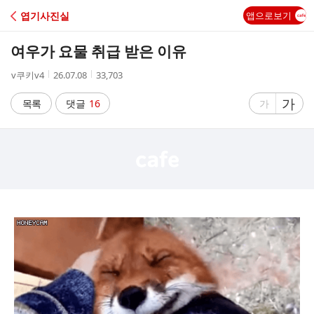
C
엽기사진실
앱으로보기
A
여우가 요물 취급 받은 이유
F
작
작
조
v쿠키v4
26.07.08
33,703
성
성
회
E
자
시
수
글
가
글
목록
댓글
16
가
간
자
자
크
크
기
기
크
작
게
게