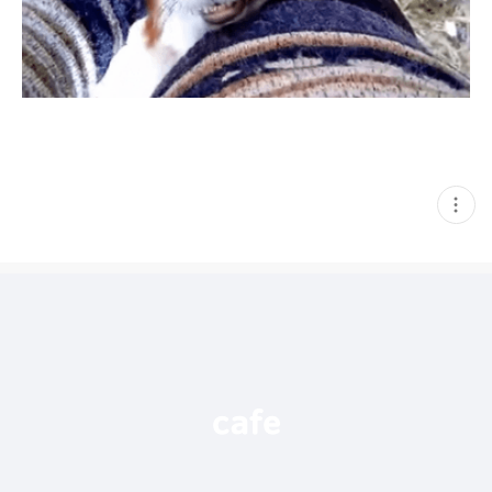
현
재
게
시
글
추
가
기
능
열
기