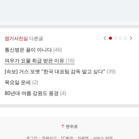
엽기사진실
다른글
현재페이지 1
2
3
4
댓
통신병은 꿀이 아니다
(
46
)
1
글
댓
여우가 요물 취급 받은 이유
(
16
)
대
글
댓
[속보] 거스 포옛 "한국 대표팀 감독 맡고 싶다"
(
39
)
북
글
댓
목요일 운세
(
2
)
배
글
댓
80년대 여름 강원도 풍경
(
4
)
나
글
맨위로
로그인
전체보기
PC화면
카페앱
서비스 약관