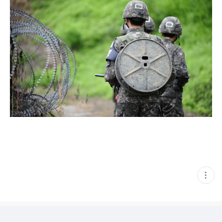
현
재
게
시
글
추
가