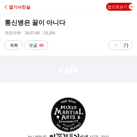
C
엽기사진실
앱으로보기
A
통신병은 꿀이 아니다
F
작
작
조
대전아재
26.07.08
23,200
성
성
회
E
자
시
수
글
가
글
목록
댓글
46
가
간
자
자
크
크
기
기
크
작
게
게