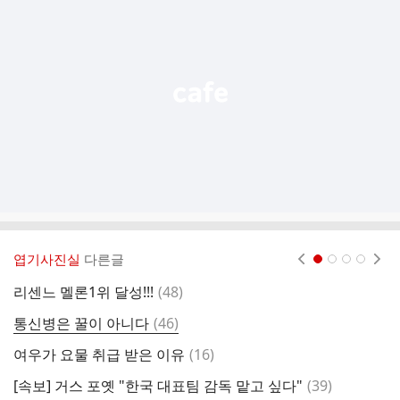
기
능
열
기
엽기사진실
다른글
현재페이지 1
2
3
4
댓
리센느 멜론1위 달성!!!
(
48
)
8
글
댓
통신병은 꿀이 아니다
(
46
)
1
글
댓
여우가 요물 취급 받은 이유
(
16
)
대
글
댓
[속보] 거스 포옛 "한국 대표팀 감독 맡고 싶다"
(
39
)
북