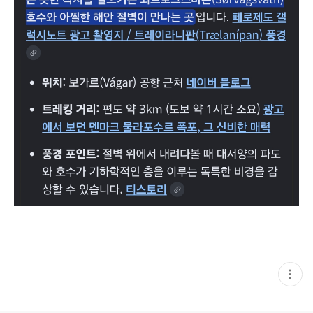
현
재
게
시