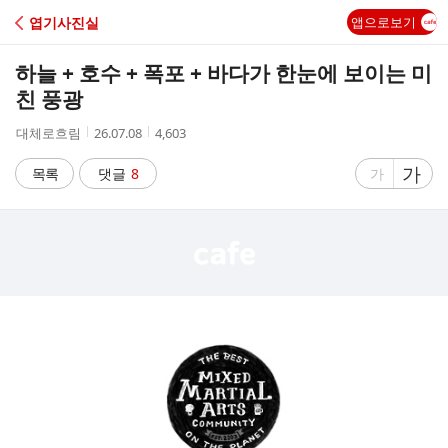
C
엽기사진실
앱으로보기
A
하늘 + 호수 + 폭포 + 바다가 한눈에 보이는 미
F
친 풍광
작
작
조
대체로흐림
26.07.08
4,603
E
성
성
회
자
시
수
글
가
글
목록
댓글
8
가
간
자
자
크
크
기
기
크
작
게
게