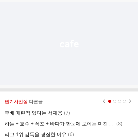
글
추
가
기
능
열
기
엽기사진실
다른글
현재페이지 1
2
3
4
댓
후배 때린적 있다는 서재응
(
7
)
구
글
댓
하늘 + 호수 + 폭포 + 바다가 한눈에 보이는 미친 풍광
(
8
)
한
글
댓
리그 1위 감독을 경질한 이유
(
6
)
키