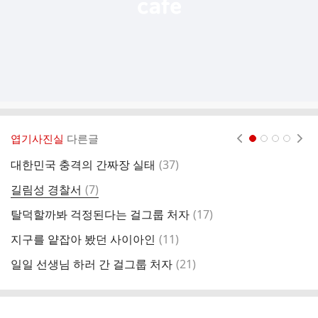
엽기사진실
다른글
현재페이지 1
2
3
4
댓
대한민국 충격의 간짜장 실태
(
37
)
이
글
댓
길림성 경찰서
(
7
)
무
글
댓
탈덕할까봐 걱정된다는 걸그룹 처자
(
17
)
한
글
댓
지구를 얕잡아 봤던 사이아인
(
11
)
벤
글
댓
일일 선생님 하러 간 걸그룹 처자
(
21
)
여
글