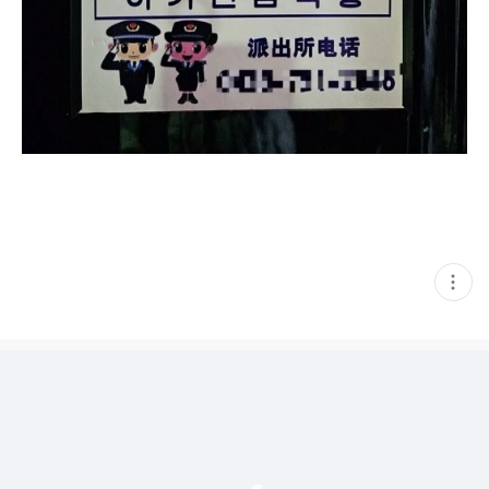
현
재
게
시
글
추
가
기
능
열
기