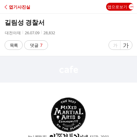
C
엽기사진실
앱으로보기
A
길림성 경찰서
F
작
작
조
대전아재
26.07.09
28,832
성
성
회
E
자
시
수
글
가
글
목록
댓글
7
가
간
자
자
크
크
기
기
크
작
게
게