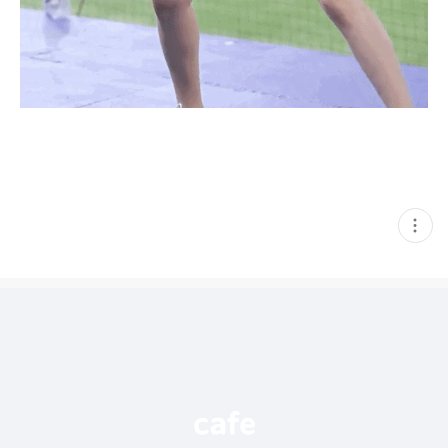
현
재
게
시
글
추
가
기
능
열
기