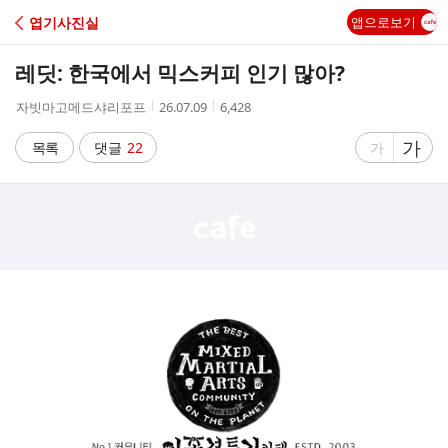
C
엽기사진실
앱으로보기
A
레딧: 한국에서 믹스커피 인기 많아?
F
작
작
조
자빗마고메드샤리포프
26.07.09
6,428
성
성
회
E
자
시
수
글
가
글
목록
댓글
22
가
간
자
자
크
크
기
기
크
작
게
게