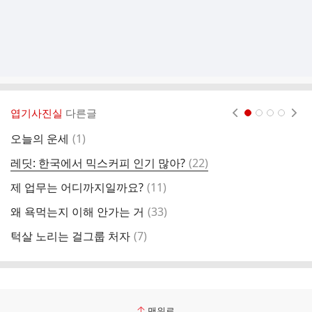
엽기사진실
다른글
현재페이지 1
2
3
4
댓
오늘의 운세
(
1
)
[
글
댓
레딧: 한국에서 믹스커피 인기 많아?
(
22
)
대
글
댓
제 업무는 어디까지일까요?
(
11
)
길
글
댓
왜 욕먹는지 이해 안가는 거
(
33
)
탈
글
댓
턱살 노리는 걸그룹 처자
(
7
)
지
글
맨위로