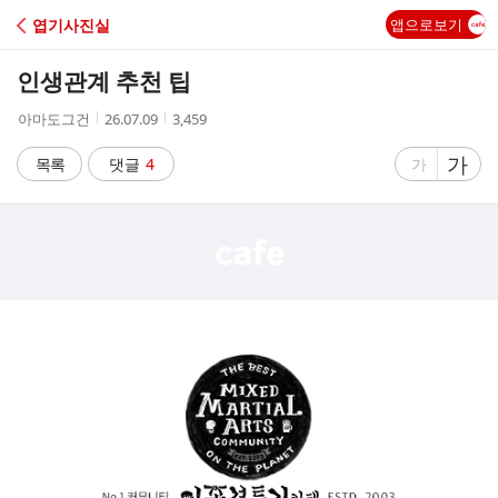
C
엽기사진실
앱으로보기
A
인생관계 추천 팁
F
작
작
조
아마도그건
26.07.09
3,459
성
성
회
E
자
시
수
글
가
글
목록
댓글
4
가
간
자
자
크
크
기
기
크
작
게
게