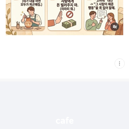
현
재
게
시
글
추
가
기
능
열
기