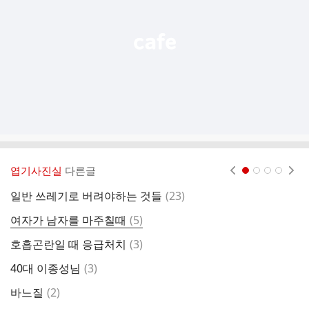
기
엽기사진실
다른글
현재페이지 1
2
3
4
댓
일반 쓰레기로 버려야하는 것들
(
23
)
빈
글
댓
여자가 남자를 마주칠때
(
5
)
인
글
댓
호흡곤란일 때 응급처치
(
3
)
1
글
댓
40대 이종성님
(
3
)
호
글
댓
바느질
(
2
)
U
글