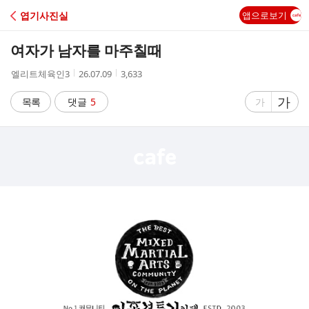
C
엽기사진실
앱으로보기
A
여자가 남자를 마주칠때
F
작
작
조
엘리트체육인3
26.07.09
3,633
성
성
회
E
자
시
수
글
가
글
목록
댓글
5
가
간
자
자
크
크
기
기
크
작
게
게