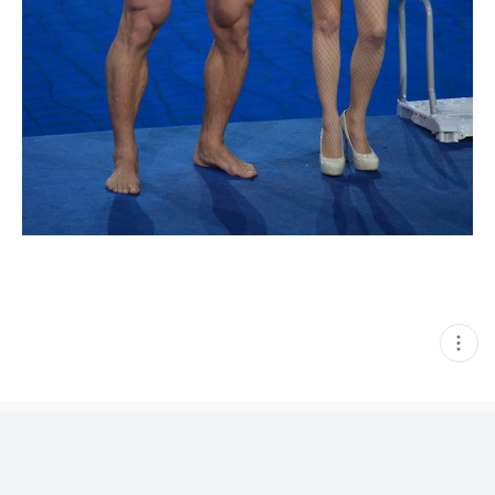
현
재
게
시
글
추
가
기
능
열