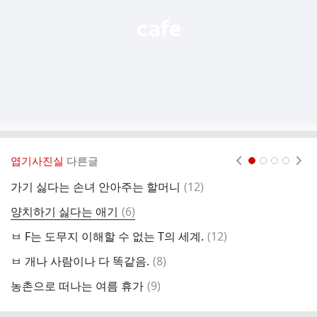
엽기사진실
다른글
현재페이지 1
2
3
4
댓
가기 싫다는 손녀 안아주는 할머니
(
12
)
아
글
댓
양치하기 싫다는 애기
(
6
)
빈
글
댓
ㅂ F는 도무지 이해할 수 없는 T의 세계.
(
12
)
내
글
댓
ㅂ 개나 사람이나 다 똑같음.
(
8
)
일
글
댓
농촌으로 떠나는 여름 휴가
(
9
)
여
글