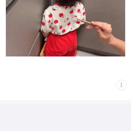
현
재
게
시
글
추
가
기
능
열
기