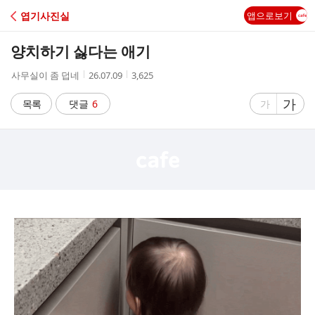
C
엽기사진실
앱으로보기
A
양치하기 싫다는 애기
F
작
작
조
사무실이 좀 덥네
26.07.09
3,625
성
성
회
E
자
시
수
글
가
글
목록
댓글
6
가
간
자
자
크
크
기
기
크
작
게
게