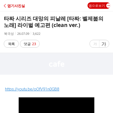
C
엽기사진실
앱으로보기
A
타짜 시리즈 대망의 피날레 [타짜: 벨제붑의
F
노래] 라이벌 예고편 (clean ver.)
작
작
조
북극성
26.07.09
3,622
E
성
성
회
자
시
수
글
가
글
목록
댓글
23
가
간
자
자
크
크
기
기
크
작
게
게
https://youtu.be/oOfV91n0GB8