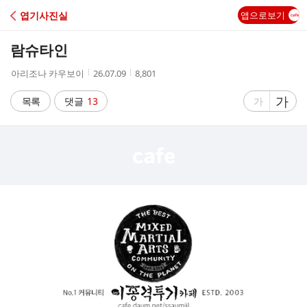
C
엽기사진실
앱으로보기
A
람슈타인
F
작
작
조
아리조나 카우보이
26.07.09
8,801
성
성
회
E
자
시
수
글
가
글
목록
댓글
13
가
간
자
자
크
크
기
기
크
작
게
게