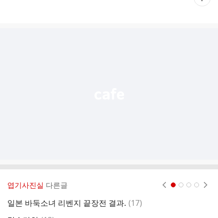
재
게
시
글
추
가
기
능
열
기
엽기사진실
다른글
현재페이지 1
2
3
4
댓
일본 바둑소녀 리벤지 끝장전 결과.
(
17
)
유
글