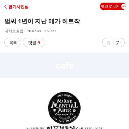
C
엽기사진실
앱으로보기
A
벌써 1년이 지난 메가 히트작
F
작
작
조
대체로흐림
26.07.09
15,999
성
성
회
E
자
시
수
글
가
글
목록
댓글
9
가
간
자
자
크
크
기
기
크
작
게
게